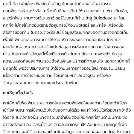
เนื้อหา
คุกกี้ คือ ไฟล์เล็กๆเพื่อจัดเก็บข้อมูลโดยจะบันทึกลงไปในอุปกรณ์
คอมพิวเตอร์ และ/หรือ เครื่องมือสื่อสารที่เข้าใช้งานของท่าน เช่น แท็บเล็ต,
ขั้นตอนการสั่งซื้อ
สมาร์ทโฟน ผ่านทางเว็บเบราว์เซอร์ในขณะที่ท่านเข้าสู่เว็บไซต์ของเรา โดย
คุกกี้จะไม่ก่อให้เกิดอันตรายต่ออุปกรณ์คอมพิวเตอร์ และ/หรือ เครื่องมือ
สื่อสารของท่าน ในกรณีดังต่อไปนี้ ข้อมูลส่วนบุคคลของท่านอาจถูกจัดเก็บ
ข่าวสาร
เพื่อใช้เพิ่มประสบการณ์การใช้งานบริการของเราทางออนไลน์ โดยจะจำ
เอกลักษณ์ของภาษาและปรับแต่งข้อมูลการใช้งานตามความต้องการของ
ขั้นตอนการรับบริการ
ท่าน โดยการเก็บข้อมูลนี้เพื่อเป็นการยืนยันคุณลักษณะเฉพาะตัว ข้อมูล
ความปลอดภัยของท่าน รวมถึงสินค้าและบริการที่ท่านสนใจ นอกจากนี้คุกกี้
แคตตาล็อก
ยังถูกใช้เพื่อวัดปริมาณการเข้าใช้งานบริการทางออนไลน์ การปรับเปลี่ยน
เนื้อหาตามการใช้งานของท่านทั้งในก่อนหน้าและปัจจุบัน หรือเพื่อ
ประเภทสินค้า
วัตถุประสงค์ในการโฆษณาและประชาสัมพันธ์
เราใช้คุกกี้อย่างไร
เราใช้คุกกี้เพื่อเพิ่มประสบการณ์และความพึงพอใจของท่าน โดยจะทำให้เรา
เข้าใจลักษณะการใช้งานเว็บไซต์ของท่านได้เร็ว และทำให้เว็บไซต์ของเราเข้าถึง
ได้ง่าย สะดวกยิ่งขึ้น บางกรณีเราจำเป็นต้องให้บุคคลที่สามดำเนินการ ซึ่ง
อาจจะต้องใช้ อินเตอร์เน็ตโปรโตคอลแอดเดรส (IP Address) และคุกกี้เพื่อ
วิเคราะห์ทางสถิติ ตลอดจนเชื่อมโยงข้อมูล และประมวลผลตามวัตถุประสงค์