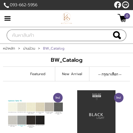
093-662-5956
0
เข้าสู่ระบบ
สมัครสมาชิก
สินค้าที่สนใจ
( 0 )
หน้าหลัก
>
ม่านม้วน
>
BW_Catalog
BW_Catalog
หน้าหลัก
Featured
New Arrival
สินค้า
แบรนด์
ใหม่
ใหม่
บัญชีผู้ใช้
ติดต่อเรา