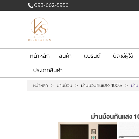
093-662-5956
เข้าสู่
ระบบ
|
สมัคร
สมาชิก
หน้าหลัก
สินค้า
แบรนด์
บัญชีผู้ใช้
สินค้าที่สนใจ
ประเภทสินค้า
( 0 )
หน้าหลัก
สินค้า
แบรนด์
หน้าหลัก
>
ม่านม้วน
>
ม่านม้วนกันแสง 100%
>
ม่า
บัญชีผู้ใช้
ติดต่อเรา
เนื้อหา
ขั้นตอนการสั่งซื้อ
ข่าวสาร
ขั้นตอนการรับบริการ